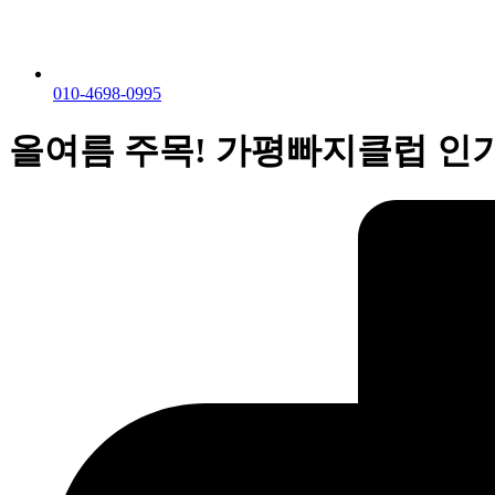
010-4698-0995
올여름 주목! 가평빠지클럽 인